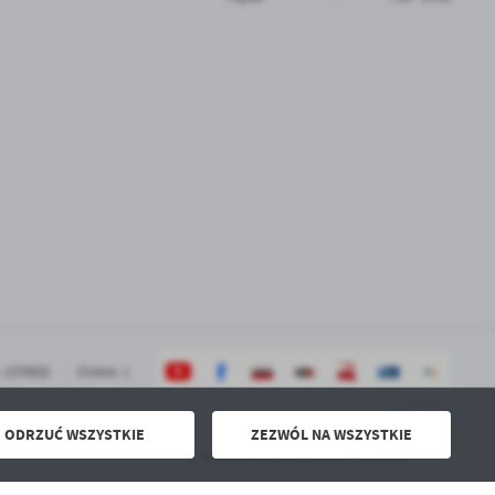
.
a
w
 1370032
Online: 1
ODRZUĆ WSZYSTKIE
ZEZWÓL NA WSZYSTKIE
Powered by
2ClickPortal® - Portale nowej generacji
NIEODPŁATNA POMOC PRAWNA