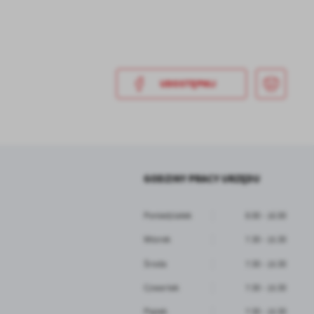
UDOSTĘPNIJ
a
kom
GODZINY PRACY URZĘDU
z
Poniedziałek
8.00 - 16.00
ci
Wtorek
7.30 - 15.30
Środa
7:30 - 15:30
Czwartek
7:30 - 15:30
Piątek
7:30 - 15:30