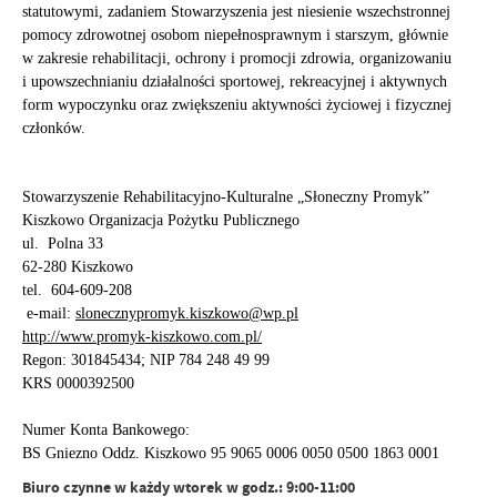
statutowymi, zadaniem Stowarzyszenia jest niesienie wszechstronnej
pomocy zdrowotnej osobom niepełnosprawnym i starszym, głównie
w zakresie rehabilitacji, ochrony i promocji zdrowia, organizowaniu
i upowszechnianiu działalności sportowej, rekreacyjnej i aktywnych
form wypoczynku oraz zwiększeniu aktywności życiowej i fizycznej
członków.
Stowarzyszenie Rehabilitacyjno-Kulturalne „Słoneczny Promyk”
Kiszkowo Organizacja Pożytku Publicznego
ul. Polna 33
62-280 Kiszkowo
tel. 604-609-208
e-mail:
slonecznypromyk.kiszkowo@wp.pl
http://www.promyk-kiszkowo.com.pl/
Regon: 301845434; NIP 784 248 49 99
KRS 0000392500
Numer Konta Bankowego:
BS Gniezno Oddz. Kiszkowo 95 9065 0006 0050 0500 1863 0001
Biuro czynne w każdy wtorek w godz.: 9:00-11:00